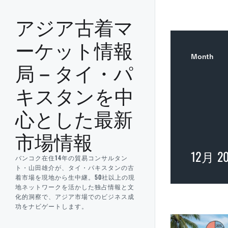
アジア古着マ
ーケット情報
Month
局 – タイ・パ
キスタンを中
心とした最新
市場情報
12月 2
バンコク在住14年の貿易コンサルタン
ト・山田雄介が、タイ・パキスタンの古
着市場を現地から生中継。50社以上の現
地ネットワークを活かした独占情報と文
化的洞察で、アジア市場でのビジネス成
功をナビゲートします。