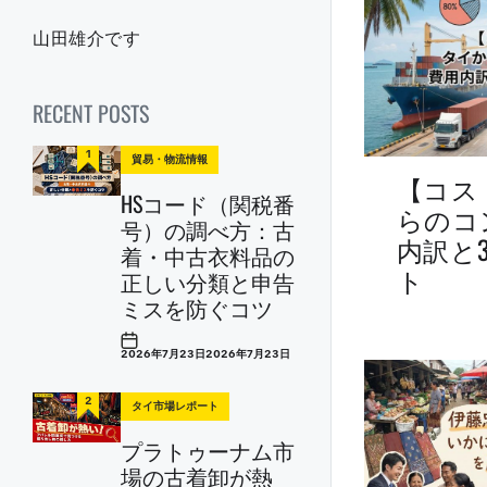
山田雄介です
RECENT POSTS
1
貿易・物流情報
P
o
【コス
s
HSコード（関税番
t
らのコ
e
d
号）の調べ方：古
i
内訳と
n
着・中古衣料品の
ト
正しい分類と申告
ミスを防ぐコツ
P
2026年7月23日
2026年7月23日
o
s
t
D
2
a
タイ市場レポート
P
t
o
e
s
プラトゥーナム市
t
e
d
場の古着卸が熱
i