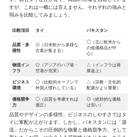
すが、これは一概には言えません。それぞれの強みと
弱みを比較してみましょう。
比較項目
タイ
パキスタン
◯（主に欧米から
品質・多
◎（日米欧から多様な
の低価格品が中
様性
古着が集まる）
心）
物流イン
◎（アジアのハブ港・
△（インフラは発
フラ
空港が充実）
展途上）
ビジネス
◯（比較的オープンで
△（宗教・文化的
環境
外国人慣れしている）
配慮がより重要）
価格競争
◯（品質を考慮すれば
◎（絶対的な価格
力
適正）
は安い）
品質やデザインの多様性、ビジネスのしやすさではタ
イに軍配が上がります。しかし、パキスタンには「源
流」だからこその圧倒的な物量と価格競争力、そして