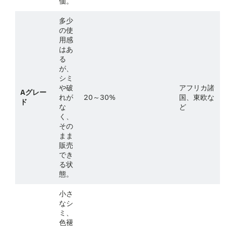
価。
多少
の使
用感
はあ
る
が、
シミ
や破
アフリカ諸
Aグレー
れが
20～30%
国、東欧な
ド
な
ど
く、
その
まま
販売
でき
る状
態。
小さ
なシ
ミ、
色褪