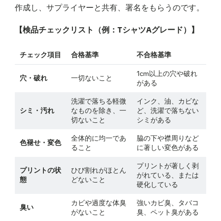
作成し、サプライヤーと共有、署名をもらうのです。
【検品チェックリスト（例：TシャツAグレード）】
チェック項目
合格基準
不合格基準
1cm以上の穴や破れ
穴・破れ
一切ないこと
がある
洗濯で落ちる軽微
インク、油、カビな
シミ・汚れ
なものを除き、一
ど、洗濯で落ちない
切ないこと
シミがある
全体的に均一であ
脇の下や襟周りなど
色褪せ・変色
ること
に著しい変色がある
プリントが著しく剥
プリントの状
ひび割れがほとん
がれている、または
態
どないこと
硬化している
カビや過度な体臭
強いカビ臭、タバコ
臭い
がないこと
臭、ペット臭がある