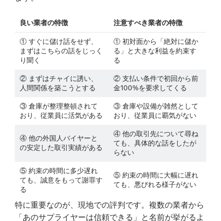
良い業者の特徴
注意すべき業者の特徴
① すぐに儲け話をせず、
① 初対面から「絶対に儲か
まずはこちらの話をじっく
る」と大きな利益を約束す
り聞く
る
② まずはチャイに誘い、
② 支払い条件で初回から前
人間関係を築こうとする
金100%を要求してくる
③ 倉庫が整理整頓されて
③ 倉庫や設備が雑然として
おり、従業員に活気がある
おり、従業員に覇気がない
④ 他の取引先について尋ね
④ 他の外国人バイヤーと
ても、具体的な話をしたが
の安定した取引実績がある
らない
⑤ 約束の時間に多少遅れ
⑤ 約束の時間に大幅に遅れ
ても、誠意をもって謝罪す
ても、悪びれる様子がない
る
特に重要なのが、現地での評判です。複数の業者から
「あのサプライヤーは信頼できる」と名前が挙がるよ