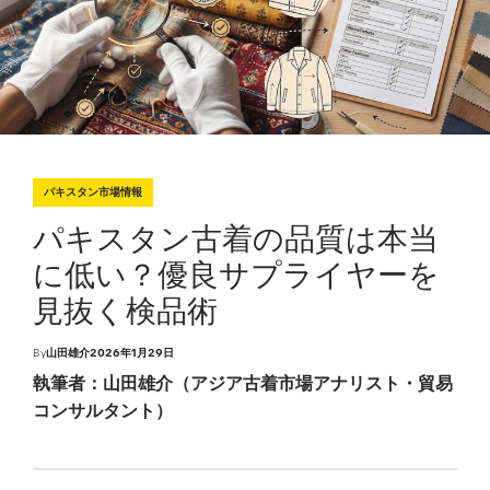
パキスタン市場情報
P
o
s
パキスタン古着の品質は本当
t
e
d
に低い？優良サプライヤーを
i
n
見抜く検品術
By
山田雄介
2026年1月29日
P
o
執筆者：山田雄介（アジア古着市場アナリスト・貿易
s
t
d
コンサルタント）
a
t
e