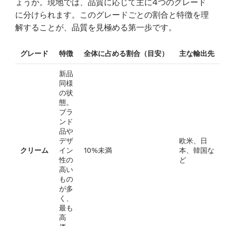
ょうか。現地では、品質に応じて主に4つのグレード
に分けられます。このグレードごとの割合と特徴を理
解することが、品質を見極める第一歩です。
グレード
特徴
全体に占める割合（目安）
主な輸出先
新品
同様
の状
態。
ブラ
ンド
品や
デザ
欧米、日
クリーム
イン
10%未満
本、韓国な
性の
ど
高い
もの
が多
く、
最も
高