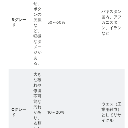
せ、
ボタ
パキスタン
ンの
国内、アフ
Bグレー
欠損
50～60%
ガニスタ
ド
な
ン、イラン
ど、
など
軽微
なダ
メー
ジが
あ
る。
大き
な破
れや
修復
不可
能な
ウエス（工
汚れ
Cグレー
業用雑巾）
があ
10～20%
ド
としてリサ
り、
イクル
衣類