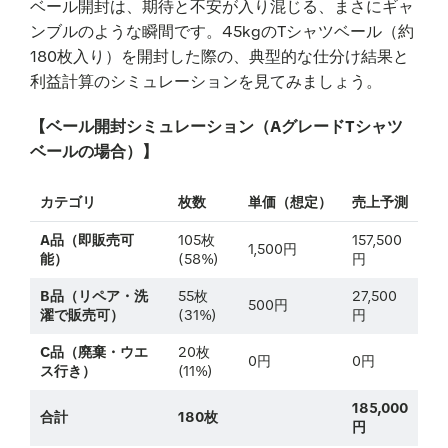
ベール開封は、期待と不安が入り混じる、まさにギャ
ンブルのような瞬間です。45kgのTシャツベール（約
180枚入り）を開封した際の、典型的な仕分け結果と
利益計算のシミュレーションを見てみましょう。
【ベール開封シミュレーション（AグレードTシャツ
ベールの場合）】
カテゴリ
枚数
単価（想定）
売上予測
A品（即販売可
105枚
157,500
1,500円
能）
(58%)
円
B品（リペア・洗
55枚
27,500
500円
濯で販売可）
(31%)
円
C品（廃棄・ウエ
20枚
0円
0円
ス行き）
(11%)
185,000
合計
180枚
円