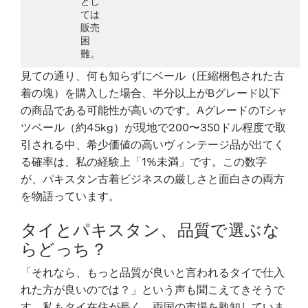
とし
ては
販売
困
難。
見ての通り、何も知らずにベール（圧縮梱包された古
着の塊）を購入した場合、半分以上がBグレード以下
の商品である可能性が高いのです。AグレードのTシャ
ツベール（約45kg）が現地で200〜350ドル程度で取
引される中、希少価値の高いヴィンテージ品が出てく
る確率は、私の経験上「1%未満」です。この数字
が、パキスタン古着ビジネスの厳しさと面白さの両方
を物語っています。
タイとパキスタン、品質で選ぶな
らどっち？
「それなら、もっと品質が良いと言われるタイで仕入
れた方が良いのでは？」という声も聞こえてきそうで
す。私もタイ在住が長く、両国の市場を熟知していま