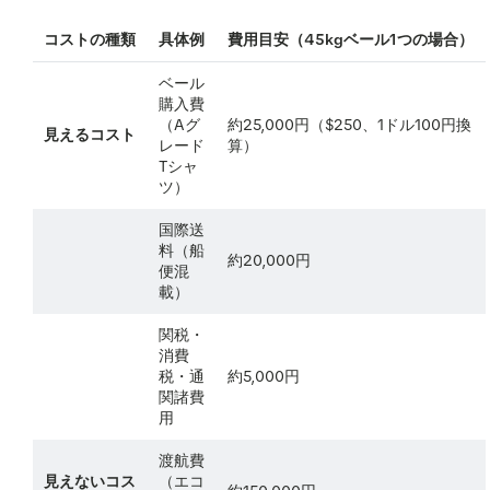
コストの種類
具体例
費用目安（45kgベール1つの場合）
ベール
購入費
（Aグ
約25,000円（$250、1ドル100円換
見えるコスト
レード
算）
Tシャ
ツ）
国際送
料（船
約20,000円
便混
載）
関税・
消費
税・通
約5,000円
関諸費
用
渡航費
見えないコス
（エコ