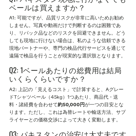
ベールは買えますか？
A1: 可能ですが、品質リスクが非常に高いためお勧め
しません。写真や動画だけで判断するのは困難であ
り、リパック品などのリスクを回避できません。どう
しても現地に行けない場合は、私のような信頼できる
現地パートナーや、専門の検品代行サービスを通じて
遠隔で検品を行うことが現実的な選択肢となります。
Q2: 1ベールあたりの総費用は結局
いくらくらいですか？
A2: 上記の「見えるコスト」で計算すると、Aグレー
ドTシャツベール（45kg）1つあたり、商品代・送
料・諸経費を合わせて
約50,000円
が一つの目安とな
ります。ただし、これは為替レートや輸送方法、サプ
ライヤーとの価格交渉によって大きく変動します。
Q3: パキスタンの治安は大丈夫です