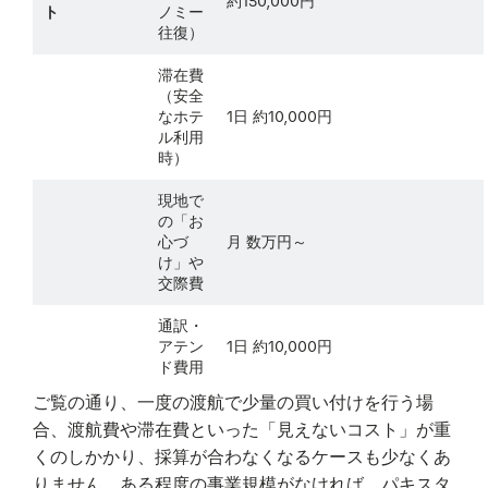
約150,000円
ト
ノミー
往復）
滞在費
（安全
なホテ
1日 約10,000円
ル利用
時）
現地で
の「お
心づ
月 数万円～
け」や
交際費
通訳・
アテン
1日 約10,000円
ド費用
ご覧の通り、一度の渡航で少量の買い付けを行う場
合、渡航費や滞在費といった「見えないコスト」が重
くのしかかり、採算が合わなくなるケースも少なくあ
りません。ある程度の事業規模がなければ、パキスタ