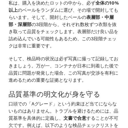
私は、購入を決めたロットの中から、必ず
全体の10%
以上
のベールをランダムに選び、その場で開封しても
らいます。そして、開封したベールの
表層部・中層
部・深層部
の3段階から、それぞれ数枚ずつ衣類を抜
き取って品質をチェックします。表層部だけ良い品を
詰め込んでいる可能性もあるため、この3段階チェッ
クは非常に重要です。
そして、検品時の状況は必ず写真に撮って記録してお
きましょう。万が一、コンテナが日本に到着した後で
品質に問題が発覚した場合、この写真が交渉を有利に
進めるための重要な証拠となります。
品質基準の明文化が身を守る
口頭での「Aグレード」という約束ほど当てにならな
いものはありません。トラブルを避けるためには、品
質基準を具体的に定義し、
文書で合意
することが不可
欠です。例えば、以下のような検品チェックリストを