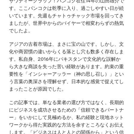
サワディークラップ！バンコク在住14年の山田雄介で
す。ここバンコクは乾季に入り、過ごしやすい日が続
いています。先週もチャトゥチャック市場を回ってき
ましたが、世界中からのバイヤーで相変わらずの熱気
でしたよ。
アジアの古着市場は、まさに宝の山です。しかし、文
化や商習慣の違いからくる落とし穴も数多く存在しま
す。私自身、2016年にパキスタンで文化的な誤解か
ら大きな商談を失った苦い経験があります。約束の重
要性を「インシャーアッラー（神の思し召し）」とい
う言葉の奥深さを理解せず、日本的な感覚で捉えてし
まったことが原因でした。
この記事では、単なる業者の選び方ではなく、長期的
にビジネスを成功させるための「信頼できるパートナ
ー」をいかにして見極めるか、私の経験と現地ネット
ワークから得た実践的な方法を余すところなくお伝え
します。「ビジネスは人と人との関係から」という信