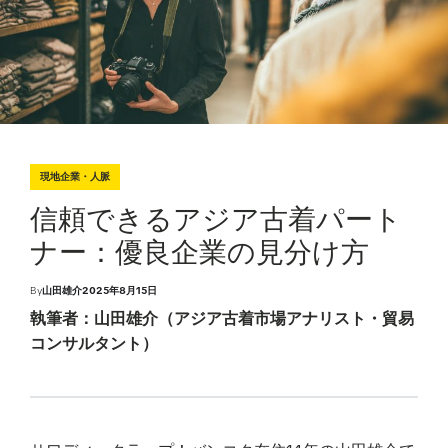
現地企業・人脈
P
o
s
信頼できるアジア古着パート
t
e
d
ナー：優良企業の見分け方
i
n
By
山田雄介
2025年8月15日
P
o
執筆者：山田雄介（アジア古着市場アナリスト・貿易
s
t
d
コンサルタント）
a
t
e