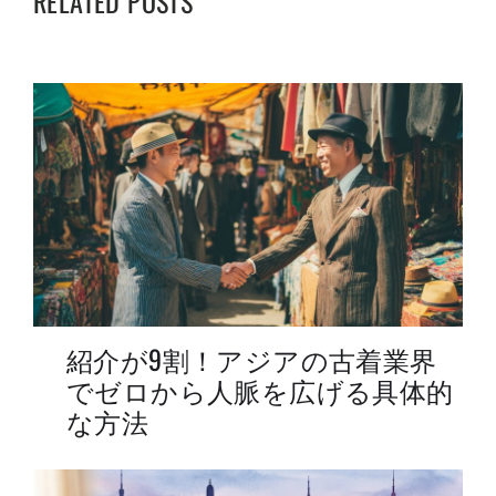
RELATED POSTS
P
S
O
P
S
O
T
S
:
T
:
紹介が9割！アジアの古着業界
でゼロから人脈を広げる具体的
な方法