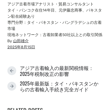
アジア古着市場アナリスト・貿易コンサルタント
タイ・バンコク在住14年目、元伊藤忠商事、パキスタ
ン駐在経験あり
専門分野：タイ・パキスタン・バングラデシュの古着
市場
現地ネットワーク：古着卸業者50社以上との取引関係
By
山田雄介
P
2025年8月15日
o
s
t
アジア古着輸入の最新関税情報：
d
P
2025年税制改正の影響
a
R
2025年最新版：タイ・パキスタンか
t
E
N
らの古着輸入手続き完全ガイド
V
e
E
I
X
O
T
U