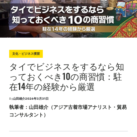
文化・ビジネス慣習
P
o
s
タイでビジネスをするなら知
t
e
d
っておくべき10の商習慣：駐
i
n
在14年の経験から厳選
By
山田雄介
2026年3月31日
P
o
執筆者：山田雄介（アジア古着市場アナリスト・貿易
s
t
d
コンサルタント）
a
t
e