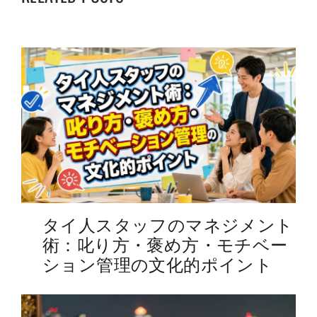
O
O
S
S
T
T
:
:
タイ人スタッフのマネジメント
術：叱り方・褒め方・モチベー
ション管理の文化的ポイント