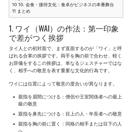
10
10. 会食・接待文化：食卓がビジネスの本番舞台
11
まとめ
1. ワイ（WAI）の作法：第一印象
で差がつく挨拶
タイ人との初対面で、まず直面するのが「ワイ」と呼
ばれる合掌の挨拶です。両手を胸の前で合わせ、軽く
お辞儀をするこの挨拶は、単なるジェスチャーではな
く、相手への敬意を表す重要な文化的行為です。
ワイには位置によって敬意の度合いが異なります。
親指を眉間につける：僧侶や王室関係者への最上
級の敬意
親指を鼻先につける：目上の人・年長者への敬意
親指を胸の前に置く：同格の相手または目下の人
へ