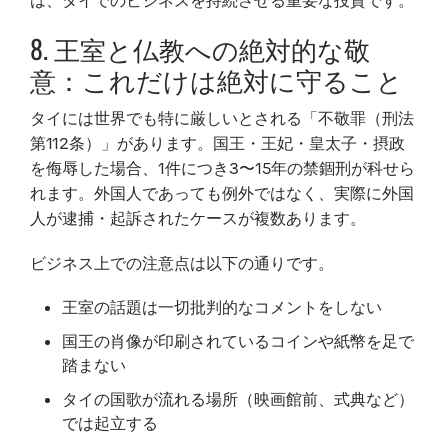
は、タイでのビジネスを持続させる重要な投資です。
8. 王室と仏教への絶対的な敬
意：これだけは絶対に守ること
タイには世界でも特に厳しいとされる「不敬罪（刑法
第112条）」があります。国王・王妃・皇太子・摂政
を侮辱した場合、1件につき3〜15年の禁錮刑が科せら
れます。外国人であっても例外ではなく、実際に外国
人が逮捕・起訴されたケースが複数あります。
ビジネス上での注意点は以下の通りです。
王室の話題は一切批判的なコメントをしない
国王の肖像が印刷されているコインや紙幣を足で
踏まない
タイの国歌が流れる場所（映画館前、式典など）
では起立する