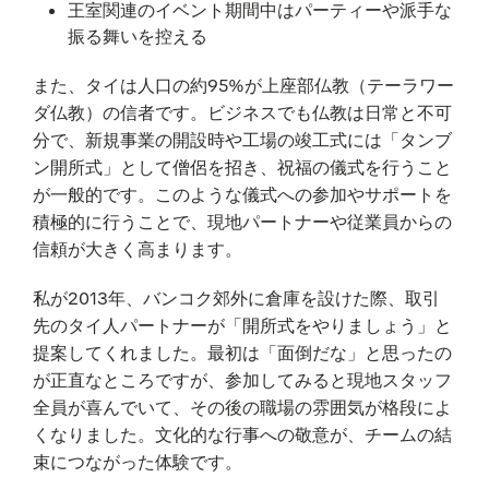
王室関連のイベント期間中はパーティーや派手な
振る舞いを控える
また、タイは人口の約95%が上座部仏教（テーラワー
ダ仏教）の信者です。ビジネスでも仏教は日常と不可
分で、新規事業の開設時や工場の竣工式には「タンブ
ン開所式」として僧侶を招き、祝福の儀式を行うこと
が一般的です。このような儀式への参加やサポートを
積極的に行うことで、現地パートナーや従業員からの
信頼が大きく高まります。
私が2013年、バンコク郊外に倉庫を設けた際、取引
先のタイ人パートナーが「開所式をやりましょう」と
提案してくれました。最初は「面倒だな」と思ったの
が正直なところですが、参加してみると現地スタッフ
全員が喜んでいて、その後の職場の雰囲気が格段によ
くなりました。文化的な行事への敬意が、チームの結
束につながった体験です。