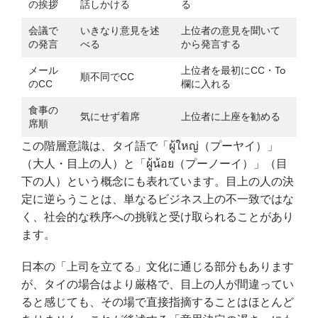
の挨拶
話しかける
る
会議で
いきなり意見を述
上位者の意見を聞いて
の発言
べる
から発言する
メール
上位者を最初にCC・To
順不同でCC
のCC
欄に入れる
食事の
気にせず着席
上位者に上座を勧める
席順
この階層意識は、タイ語で「ผู้ใหญ่（プーヤイ）」
（大人・目上の人）と「ผู้น้อย（プーノーイ）」（目
下の人）という概念にも表れています。目上の人の決
定に逆らうことは、単なるビジネス上の不一致ではな
く、社会的な秩序への挑戦と受け取られることがあり
ます。
日本の「上司を立てる」文化に通じる部分もあります
が、タイの場合はより厳格で、目上の人が間違ってい
ると感じても、その場で直接指摘することはほとんど