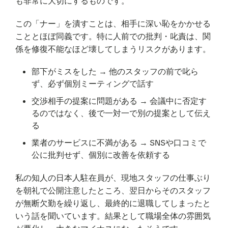
も非常に大切にするものです。
この「ナー」を潰すことは、相手に深い恥をかかせる
こととほぼ同義です。特に人前での批判・叱責は、関
係を修復不能なほど壊してしまうリスクがあります。
部下がミスをした → 他のスタッフの前で叱ら
ず、必ず個別ミーティングで話す
交渉相手の提案に問題がある → 会議中に否定す
るのではなく、後で一対一で別の提案として伝え
る
業者のサービスに不満がある → SNSや口コミで
公に批判せず、個別に改善を依頼する
私の知人の日本人駐在員が、現地スタッフの仕事ぶり
を朝礼で公開注意したところ、翌日からそのスタッフ
が無断欠勤を繰り返し、最終的に退職してしまったと
いう話を聞いています。結果として職場全体の雰囲気