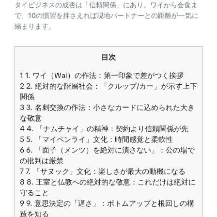
タイビジネスの成否は「信頼関係」にあり。ワイから会食ま
で、10の慣習を押さえれば現地パートナーとの距離が一気に
縮まります。
目次
1
1. ワイ（Wai）の作法：第一印象で差がつく挨拶
2
2. 絶対的な階層社会：「クルップ/カー」が示す上下
関係
3
3. 名刺交換の作法：小さなカードに込められた大き
な敬意
4
4. 「ナムチャイ」の精神：契約より信頼関係が先
5
5. 「マイペンライ」文化：時間感覚と柔軟性
6
6. 「面子（メンツ）を絶対に潰さない」：公の場で
の批判は厳禁
7
7. 「サヌック」文化：楽しさが最大の動機になる
8
8. 王室と仏教への絶対的な敬意：これだけは絶対に
守ること
9
9. 意思決定の「遅さ」：ボトムアップと根回しの構
造を知る