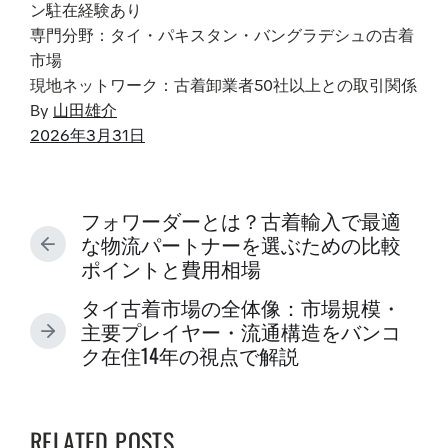
ン駐在経験あり
専門分野：タイ・パキスタン・バングラデシュの古着
市場
現地ネットワーク：古着卸業者50社以上との取引関係
By
山田雄介
P
2026年3月31日
o
s
t
フォワーダーとは？古着輸入で最適
d
な物流パートナーを選ぶための比較
P
a
ポイントと費用相場
R
t
E
タイ古着市場の全体像：市場規模・
e
V
主要プレイヤー・流通構造をバンコ
N
I
ク在住14年の視点で解説
E
O
X
U
T
S
P
RELATED POSTS
P