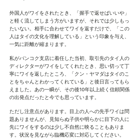
外国人がワイをされたとき、「握手で返せばいいや」
と軽く流してしまう方がいますが、それでは少しもっ
たいない。相手に合わせてワイを返すだけで、「この
人はタイの文化を理解している」という印象を与え、
一気に距離が縮まります。
私がバンコク支店に着任した当初、取引先のタイ人の
ディレクターがワイをしてくれたとき、思い切って丁
寧にワイを返したところ、「クン・ヤマダはタイのこ
とをちゃんとわかってくれている」と後日言ってもら
えました。あの一瞬が、その後10年以上続く信頼関係
の出発点だったと今でも思っています。
ただし注意点があります。目上の人への先手ワイは問
題ありませんが、見知らぬ子供や明らかに目下の人に
先にワイをするのは少し不自然に映ることもありま
す。状況を見ながら臨機応変に対応してください。